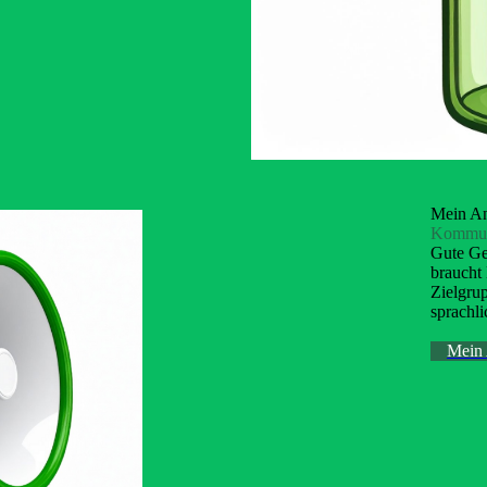
Mein A
Kommuni
Gute Ge
braucht 
Zielgrup
sprachli
Mein