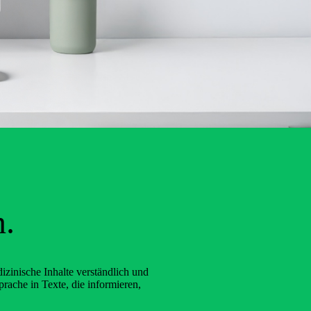
n.
zinische Inhalte verständlich und
ache in Texte, die informieren,