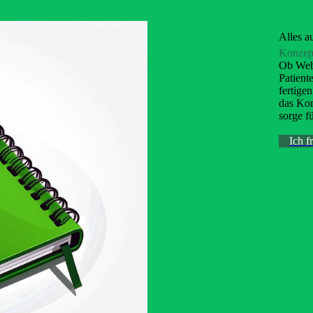
Alles a
Konzept
Ob Webs
Patient
fertige
das Kom
sorge f
Ich f