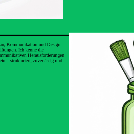
edizin, Kommunikation und Design –
iftungen. Ich kenne die
kommunikativen Herausforderungen
n – strukturiert, zuverlässig und