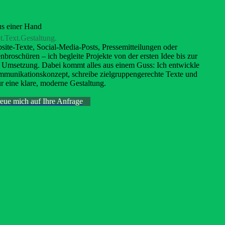
us einer Hand
.Text.Gestaltung.
ite-Texte, Social-Media-Posts, Pressemitteilungen oder
enbroschüren – ich begleite Projekte von der ersten Idee bis zur
n Umsetzung. Dabei kommt alles aus einem Guss: Ich entwickle
munikationskonzept, schreibe zielgruppengerechte Texte und
ür eine klare, moderne Gestaltung.
reue mich auf Ihre Anfrage